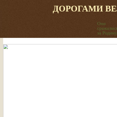
ДОРОГАМИ В
Они
сражалис
за Родину