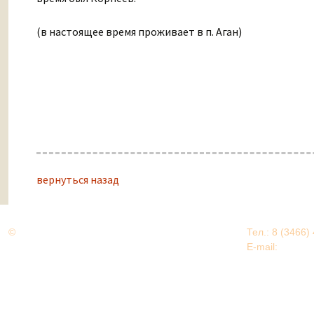
(в настоящее время проживает в п. Аган)
вернуться назад
©
Дорогами Великой Победы
Тел.: 8 (3466)
Нижневартовский район
E-mail:
EDU@nv
Нижневартовский район