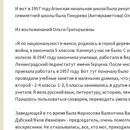
И вот в 1957 году Аганская начальная школа была рео
семилетней школы была Пикурева (Аитмухаметова) Оль
Из воспоминаний Ольги Григорьевны:
«Я по национальности манси, родилась в глухой дерев
война, я закончила 5 классов. Каникул у нас не было. С
колхозе. В 1947 году закончила училище, работала в В
Ленинградский пединститут имени Герцена. После инст
приехала работать в 1957 году. Вот тут поначалу было
проводили учебные занятия в маленьких домиках, что у
второй - 2-4 классы. 1-3, 0 классы занимались в другом
учителя. Я вела русский язык, литературу, историю, пен
Пришлось пользоваться словарём, переводить умела в
Заведующей в то время была Фарносова Валентина Вас
Дубский Яков Иванович - председатель, очень помогл
воскресники. Не отказывались, все, кто мог, приходили