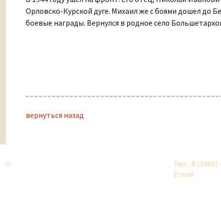
Орловско-Курской дуге. Михаил же с боями дошел до Бе
боевые награды. Вернулся в родное село Большетархов
вернуться назад
©
Дорогами Великой Победы
Тел.: 8 (3466)
Нижневартовский район
E-mail:
EDU@nv
Нижневартовский район