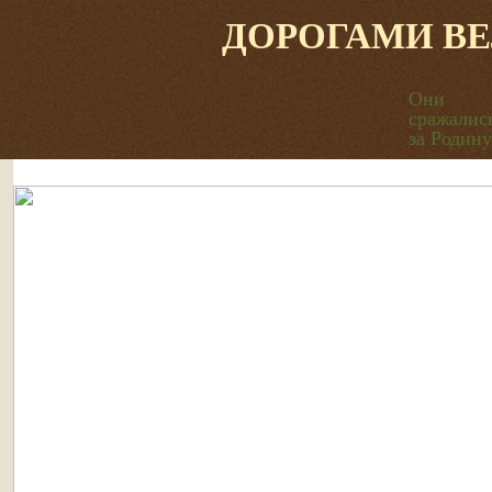
ДОРОГАМИ В
Они
сражалис
за Родину