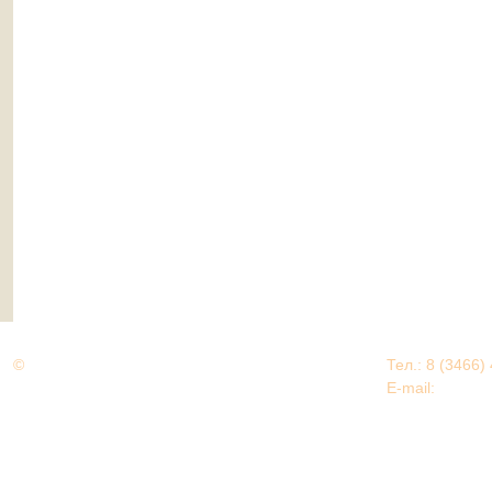
©
Дорогами Великой Победы
Тел.: 8 (3466)
Нижневартовский район
E-mail:
EDU@nv
Нижневартовский район