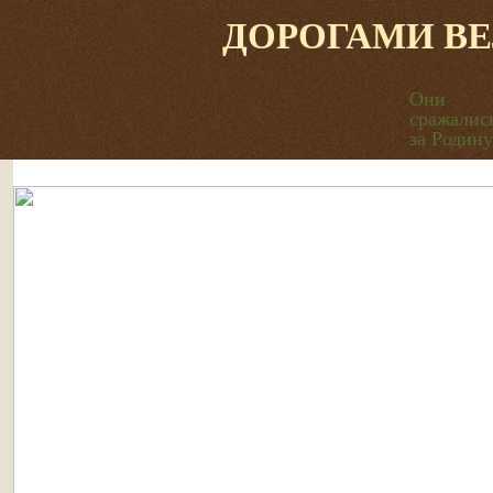
ДОРОГАМИ В
Они
сражалис
за Родину