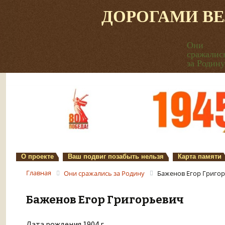
ДОРОГАМИ В
Они
сражалис
за Родину
О проекте
Ваш подвиг позабыть нельзя
Карта памяти
Главная
Они сражались за Родину
Баженов Егор Григо
Баженов Егор Григорьевич
Дата рождения 1904 г.