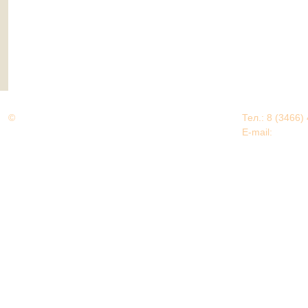
©
Дорогами Великой Победы
Тел.: 8 (3466)
Нижневартовский район
E-mail:
EDU@nv
Нижневартовский район