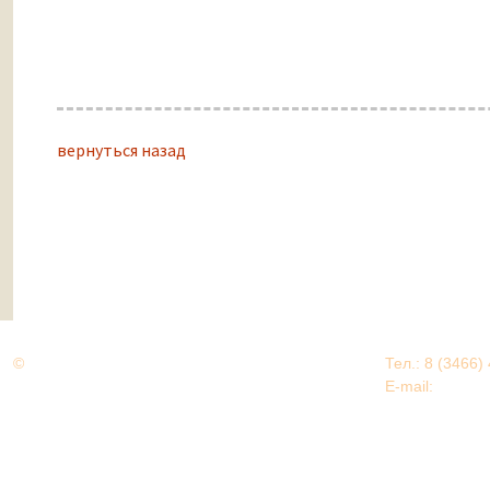
вернуться назад
©
Дорогами Великой Победы
Тел.: 8 (3466)
Нижневартовский район
E-mail:
EDU@nv
Нижневартовский район