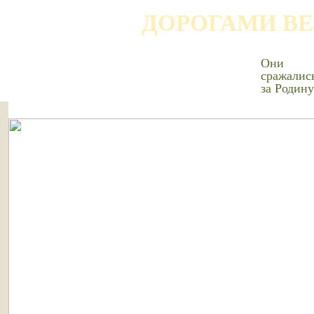
ДОРОГАМИ В
Они
сражалис
за Родину