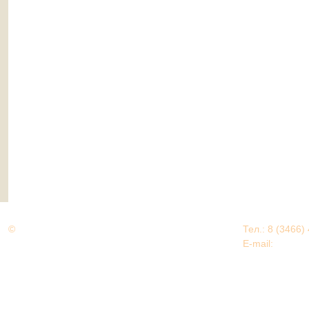
©
Дорогами Великой Победы
Тел.: 8 (3466)
Нижневартовский район
E-mail:
EDU@nv
Нижневартовский район