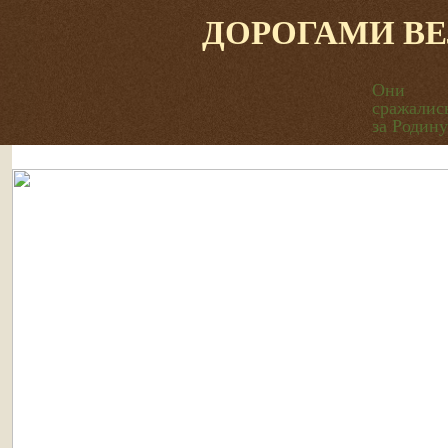
ДОРОГАМИ В
Они
сражалис
за Родину