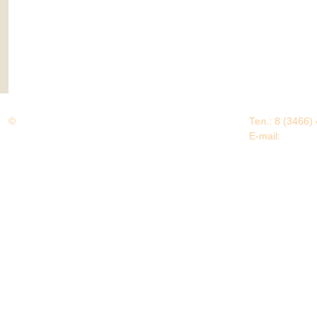
©
Дорогами Великой Победы
Тел.: 8 (3466)
Нижневартовский район
E-mail:
EDU@nv
Нижневартовский район