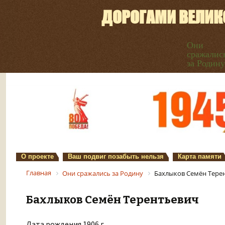
ДОРОГАМИ ВЕЛИК
Они
сражалис
за Родину
О проекте
Ваш подвиг позабыть нельзя
Карта памяти
Главная
Они сражались за Родину
Бахлыков Семён Тере
Бахлыков Семён Терентьевич
Дата рождения 1906 г.