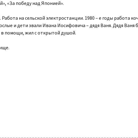
й», «За победу над Японией».
ье. Работа на сельской электростанции. 1980 – е годы работа 
зрослые и дети звали Ивана Иосифовича – дядя Ваня. Дядя Ван
 в помощи, жил с открытой душой.
ище.