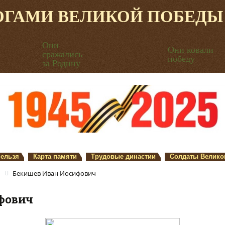
ОГАМИ ВЕЛИКОЙ ПОБЕДЫ
Они
Они ковали
сражались
победу
за Родину
нельзя
Карта памяти
Трудовые династии
Солдаты Велико
Бекишев Иван Иосифович
фович