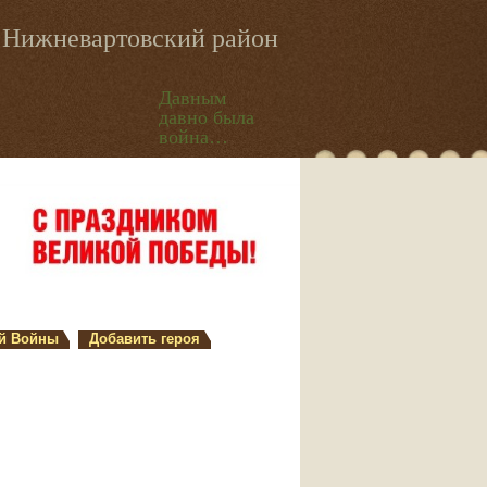
Нижневартовский район
Давным
давно была
война…
й Войны
Добавить героя