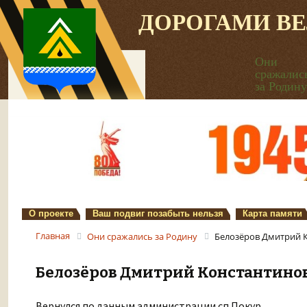
ДОРОГАМИ В
Они
сражалис
за Родину
О проекте
Ваш подвиг позабыть нельзя
Карта памяти
Главная
Они сражались за Родину
Белозёров Дмитрий 
Белозёров Дмитрий Константино
Вернулся по данным администрации сп.Покур