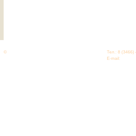
©
Дорогами Великой Победы
Тел.: 8 (3466)
Нижневартовский район
E-mail:
EDU@nv
Нижневартовский район