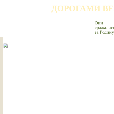
ДОРОГАМИ В
Они
сражалис
за Родину