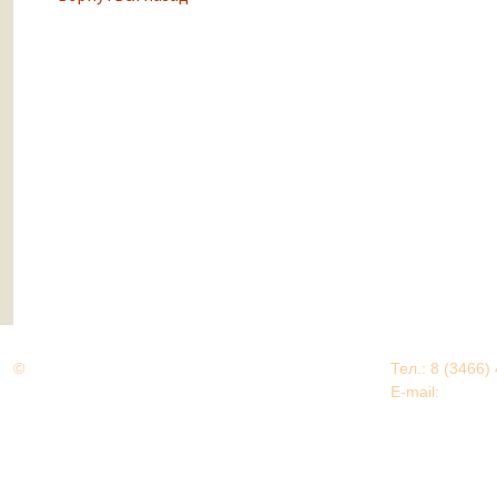
©
Дорогами Великой Победы
Тел.: 8 (3466)
Нижневартовский район
E-mail:
EDU@nv
Нижневартовский район