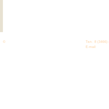
©
Дорогами Великой Победы
Тел.: 8 (3466)
Нижневартовский район
E-mail:
EDU@nv
Нижневартовский район