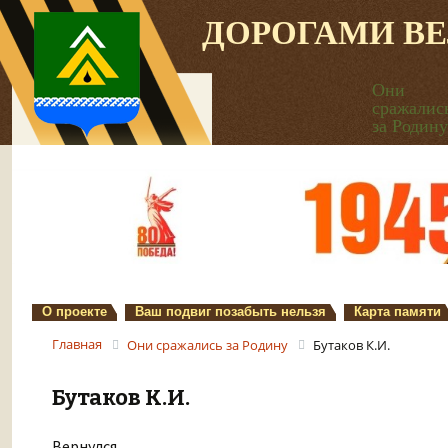
ДОРОГАМИ В
Они
сражалис
за Родину
О проекте
Ваш подвиг позабыть нельзя
Карта памяти
Главная
Они сражались за Родину
Бутаков К.И.
Бутаков К.И.
Вернулся