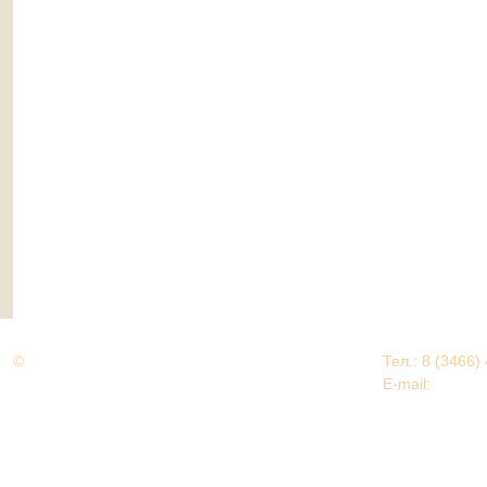
©
Дорогами Великой Победы
Тел.: 8 (3466)
Нижневартовский район
E-mail:
EDU@nv
Нижневартовский район