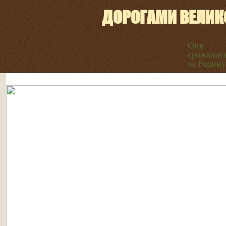
ДОРОГАМИ ВЕЛИК
Они
сражалис
за Родину