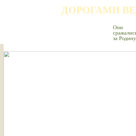
ДОРОГАМИ В
Они
сражалис
за Родину