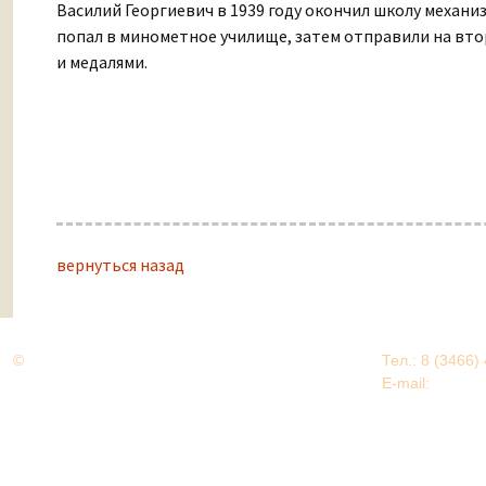
Василий Георгиевич в 1939 году окончил школу механи
попал в минометное училище, затем отправили на вто
и медалями.
вернуться назад
©
Дорогами Великой Победы
Тел.: 8 (3466)
Нижневартовский район
E-mail:
EDU@nv
Нижневартовский район