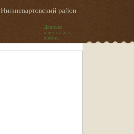
Нижневартовский район
Давным
давно была
война…