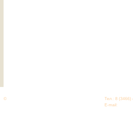
©
Дорогами Великой Победы
Тел.: 8 (3466)
Нижневартовский район
E-mail:
EDU@nv
Нижневартовский район