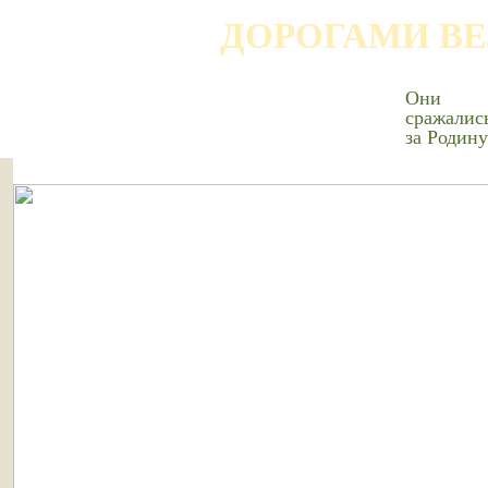
ДОРОГАМИ В
Они
сражалис
за Родину