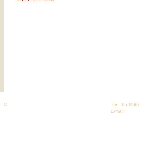
©
Дорогами Великой Победы
Тел.: 8 (3466)
Нижневартовский район
E-mail:
EDU@nv
Нижневартовский район