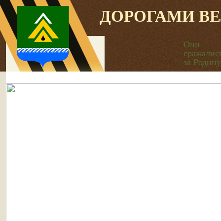
ДОРОГАМИ В
Они
сражалис
за Родину