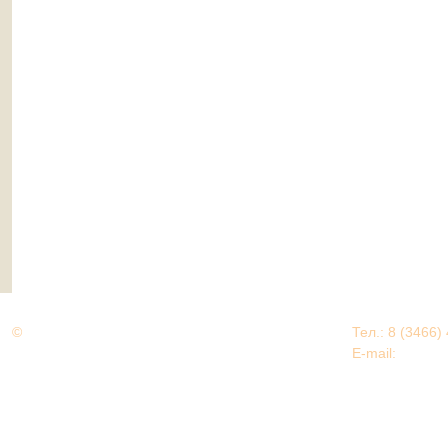
©
Дорогами Великой Победы
Тел.: 8 (3466)
Нижневартовский район
E-mail:
EDU@nv
Нижневартовский район