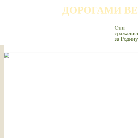
ДОРОГАМИ В
Они
сражалис
за Родину