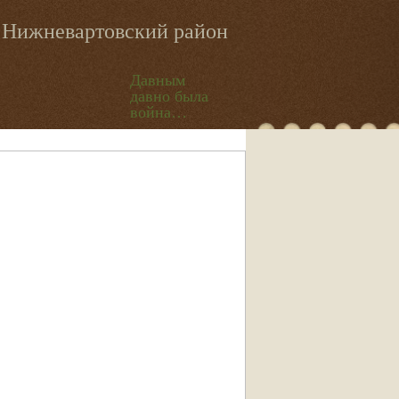
Нижневартовский район
Давным
давно была
война…