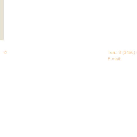
©
Дорогами Великой Победы
Тел.: 8 (3466)
Нижневартовский район
E-mail:
EDU@nv
Нижневартовский район