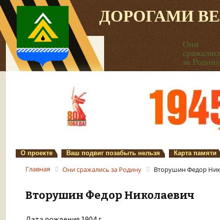
ДОРОГАМИ В
Они
сражалис
за Родину
О проекте
Ваш подвиг позабыть нельзя
Карта памяти
Главная
Они сражались за Родину
Вторушин Федор Ни
Вторушин Федор Николаевич
Дата рождения 1904 г.