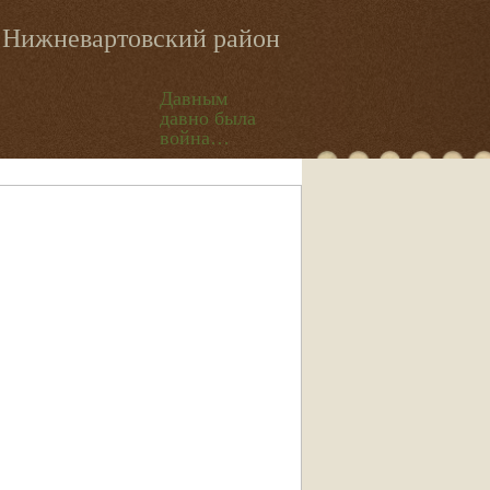
Нижневартовский район
Давным
давно была
война…