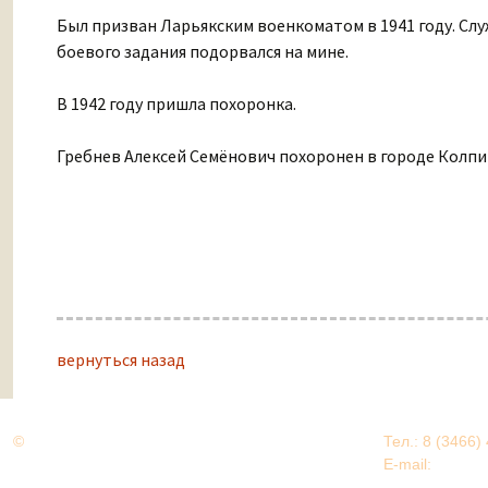
Был призван Ларьякским военкоматом в 1941 году. Сл
боевого задания подорвался на мине.
В 1942 году пришла похоронка.
Гребнев Алексей Семёнович похоронен в городе Колпи
вернуться назад
©
Дорогами Великой Победы
Тел.: 8 (3466)
Нижневартовский район
E-mail:
EDU@nv
Нижневартовский район