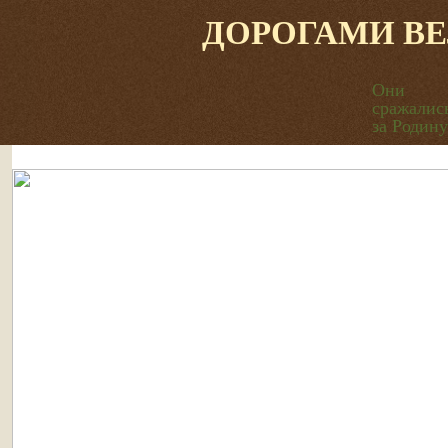
ДОРОГАМИ В
Они
сражалис
за Родину