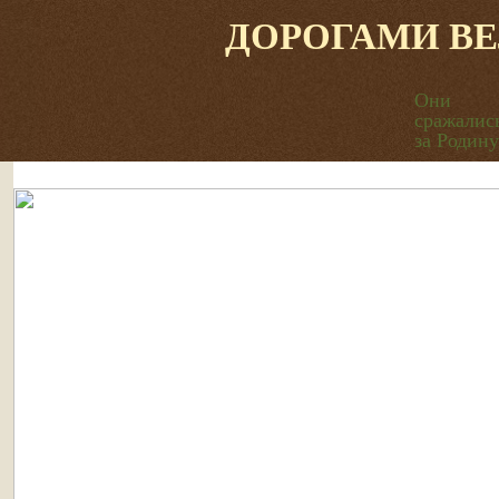
ДОРОГАМИ В
Они
сражалис
за Родину