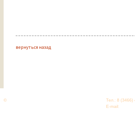
вернуться назад
©
Дорогами Великой Победы
Тел.: 8 (3466)
Нижневартовский район
E-mail:
EDU@nv
Нижневартовский район