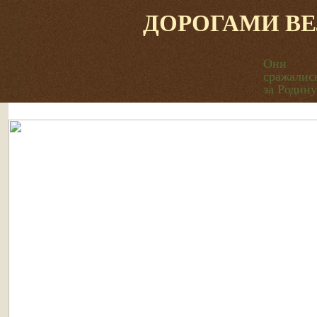
ДОРОГАМИ В
Они
сражалис
за Родину