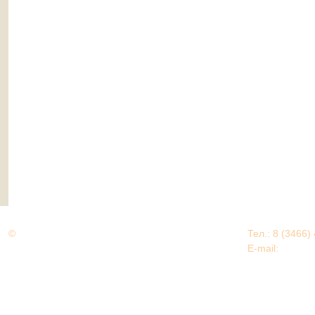
©
Дорогами Великой Победы
Тел.: 8 (3466)
Нижневартовский район
E-mail:
EDU@nv
Нижневартовский район