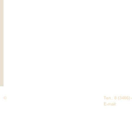
©
Дорогами Великой Победы
Тел.: 8 (3466)
Нижневартовский район
E-mail:
EDU@nv
Нижневартовский район