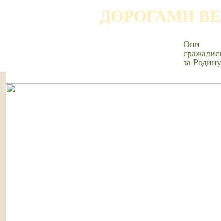
ДОРОГАМИ В
Они
сражалис
за Родину