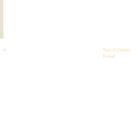
©
Дорогами Великой Победы
Тел.: 8 (3466)
Нижневартовский район
E-mail:
EDU@nv
Нижневартовский район