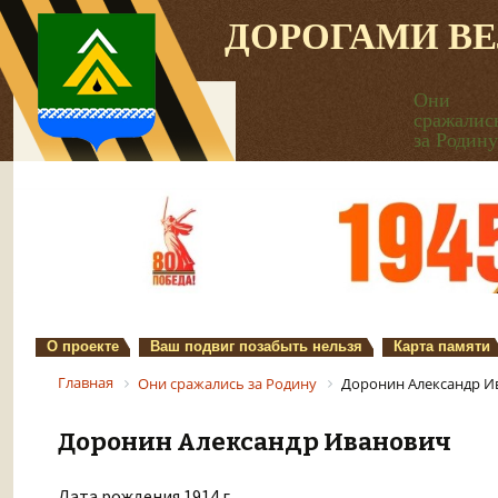
ДОРОГАМИ В
Они
сражалис
за Родину
О проекте
Ваш подвиг позабыть нельзя
Карта памяти
Главная
Они сражались за Родину
Доронин Александр И
Доронин Александр Иванович
Дата рождения 1914 г.