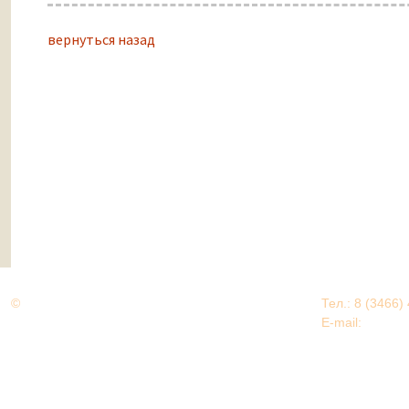
вернуться назад
©
Дорогами Великой Победы
Тел.: 8 (3466)
Нижневартовский район
E-mail:
EDU@nv
Нижневартовский район