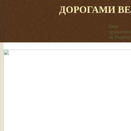
ДОРОГАМИ В
Они
сражалис
за Родину