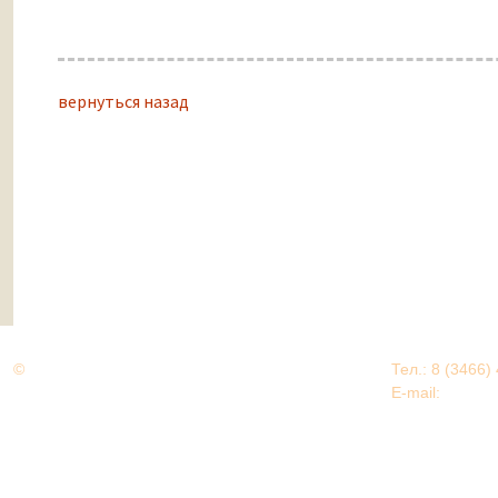
вернуться назад
©
Дорогами Великой Победы
Тел.: 8 (3466)
Нижневартовский район
E-mail:
EDU@nv
Нижневартовский район