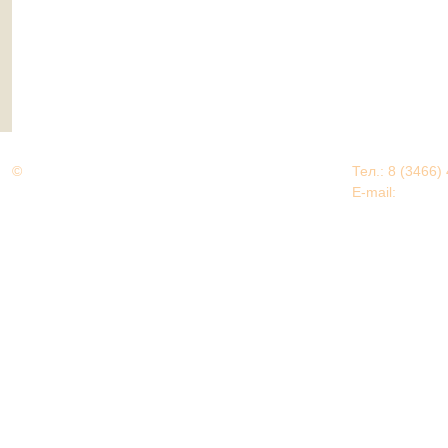
©
Дорогами Великой Победы
Тел.: 8 (3466)
Нижневартовский район
E-mail:
EDU@nv
Нижневартовский район