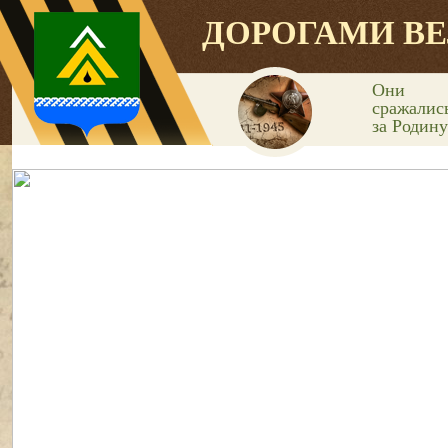
ДОРОГАМИ В
Они
сражалис
за Родину