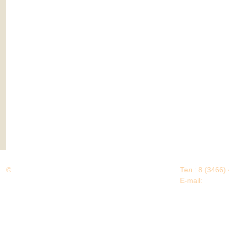
©
Дорогами Великой Победы
Тел.: 8 (3466)
Нижневартовский район
E-mail:
EDU@nv
Нижневартовский район