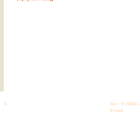
©
Дорогами Великой Победы
Тел.: 8 (3466)
Нижневартовский район
E-mail:
EDU@nv
Нижневартовский район