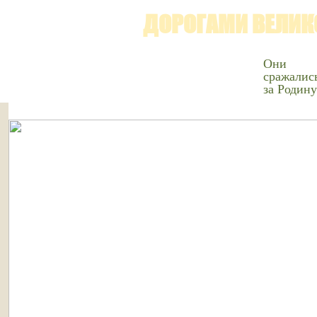
ДОРОГАМИ ВЕЛИК
Они
сражалис
за Родину