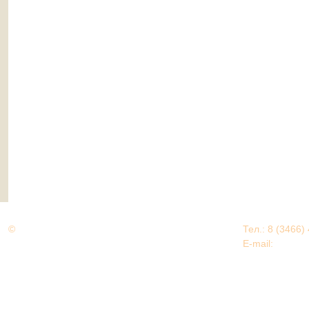
©
Дорогами Великой Победы
Тел.: 8 (3466)
Нижневартовский район
E-mail:
EDU@nv
Нижневартовский район