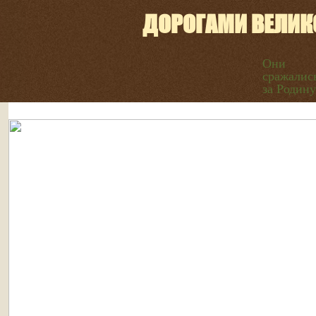
ДОРОГАМИ ВЕЛИК
Они
сражалис
за Родину