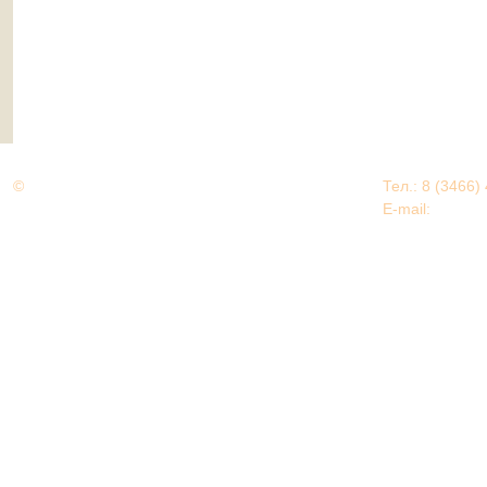
©
Дорогами Великой Победы
Тел.: 8 (3466)
Нижневартовский район
E-mail:
EDU@nv
Нижневартовский район