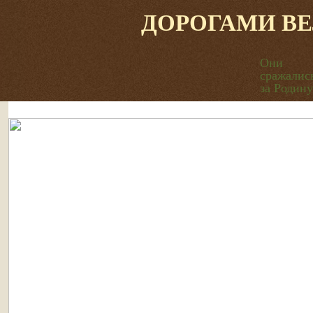
ДОРОГАМИ В
Они
сражалис
за Родину