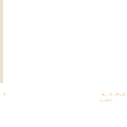
©
Дорогами Великой Победы
Тел.: 8 (3466)
Нижневартовский район
E-mail:
EDU@nv
Нижневартовский район