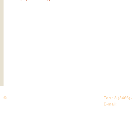
©
Дорогами Великой Победы
Тел.: 8 (3466)
Нижневартовский район
E-mail:
EDU@nv
Нижневартовский район