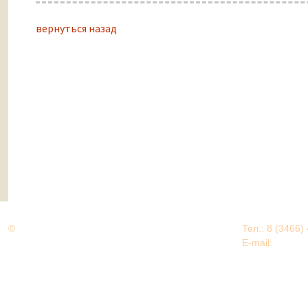
вернуться назад
©
Дорогами Великой Победы
Тел.: 8 (3466)
Нижневартовский район
E-mail:
EDU@nv
Нижневартовский район