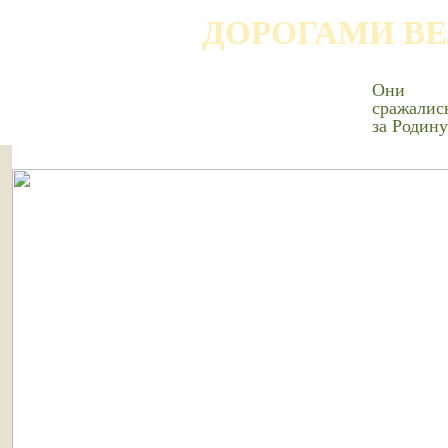
ДОРОГАМИ В
Они
сражалис
за Родину