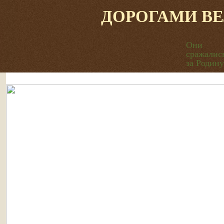
ДОРОГАМИ В
Они
сражалис
за Родину