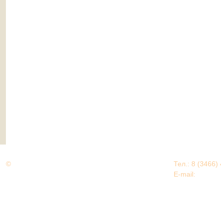
©
Дорогами Великой Победы
Тел.: 8 (3466)
Нижневартовский район
E-mail:
EDU@nv
Нижневартовский район