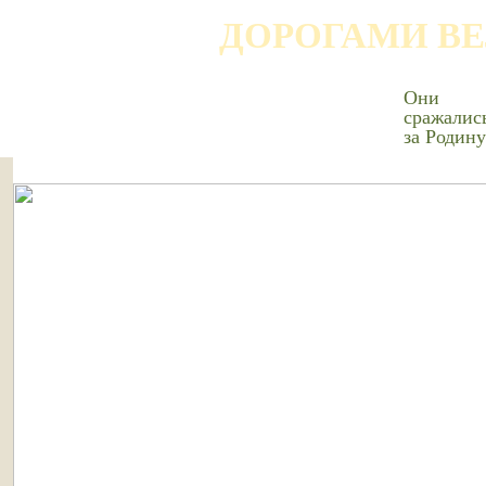
ДОРОГАМИ В
Они
сражалис
за Родину