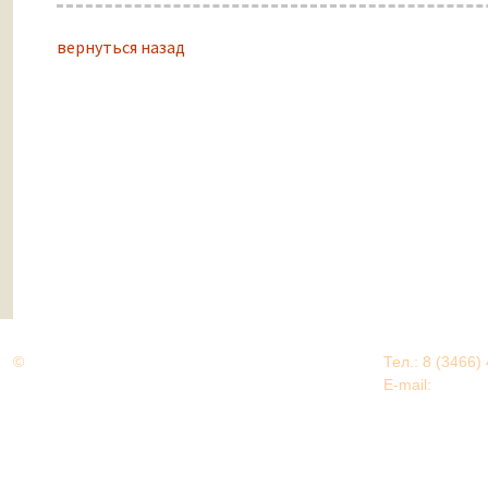
вернуться назад
©
Дорогами Великой Победы
Тел.: 8 (3466)
Нижневартовский район
E-mail:
EDU@nv
Нижневартовский район