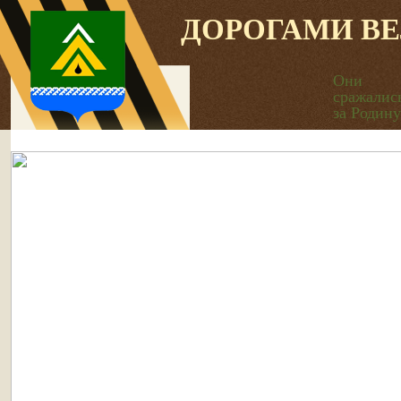
ДОРОГАМИ В
Они
сражалис
за Родину