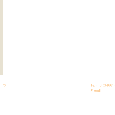
©
Дорогами Великой Победы
Тел.: 8 (3466)
Нижневартовский район
E-mail:
EDU@nv
Нижневартовский район