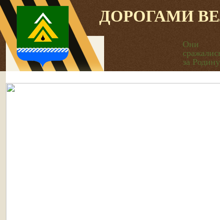
ДОРОГАМИ В
Они
сражалис
за Родину