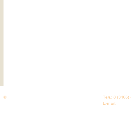
©
Дорогами Великой Победы
Тел.: 8 (3466)
Нижневартовский район
E-mail:
EDU@nv
Нижневартовский район