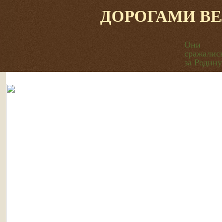
ДОРОГАМИ В
Они
сражалис
за Родину