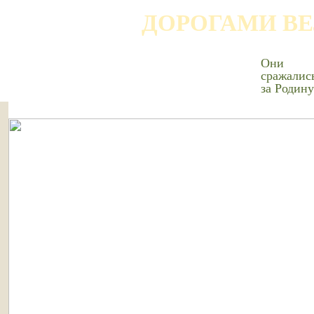
ДОРОГАМИ В
Они
сражалис
за Родину