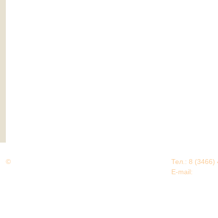
©
Дорогами Великой Победы
Тел.: 8 (3466)
Нижневартовский район
E-mail:
EDU@nv
Нижневартовский район