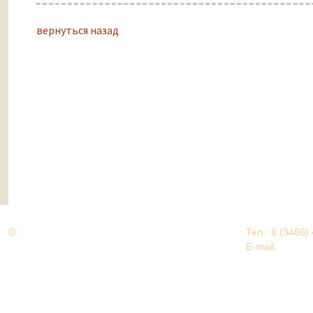
вернуться назад
©
Дорогами Великой Победы
Тел.: 8 (3466)
Нижневартовский район
E-mail:
EDU@nv
Нижневартовский район