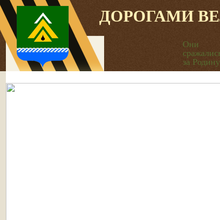
ДОРОГАМИ В
Они
сражалис
за Родину