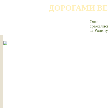
ДОРОГАМИ В
Они
сражалис
за Родину