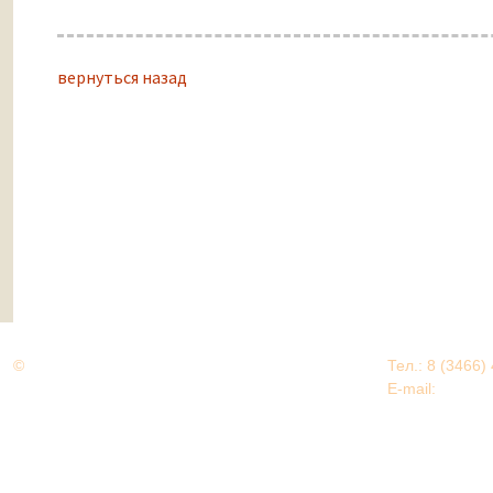
вернуться назад
©
Дорогами Великой Победы
Тел.: 8 (3466)
Нижневартовский район
E-mail:
EDU@nv
Нижневартовский район