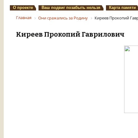
О проекте
Ваш подвиг позабыть нельзя
Карта памяти
Главная
Они сражались за Родину
Киреев Прокопий Гав
Киреев Прокопий Гаврилович