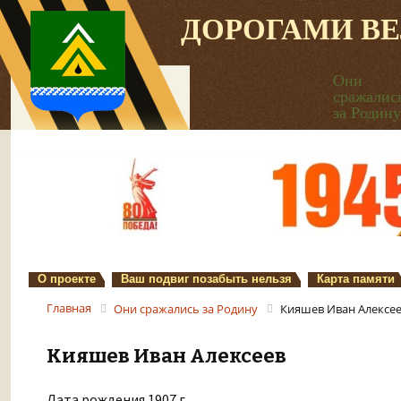
ДОРОГАМИ В
Они
сражалис
за Родину
О проекте
Ваш подвиг позабыть нельзя
Карта памяти
Главная
Они сражались за Родину
Кияшев Иван Алексе
Кияшев Иван Алексеев
Дата рождения 1907 г.