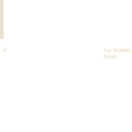
©
Дорогами Великой Победы
Тел.: 8 (3466)
Нижневартовский район
E-mail:
EDU@nv
Нижневартовский район