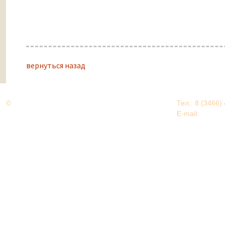
вернуться назад
©
Дорогами Великой Победы
Тел.: 8 (3466)
Нижневартовский район
E-mail:
EDU@nv
Нижневартовский район