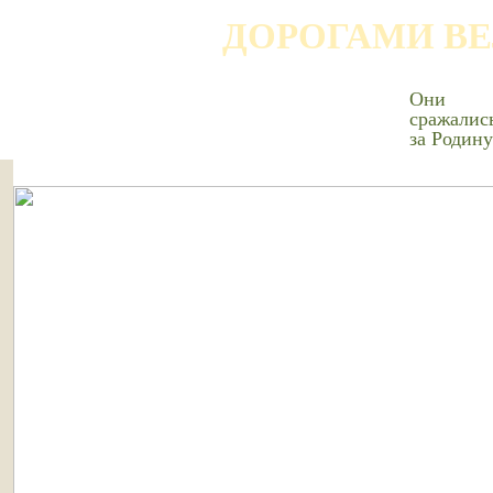
ДОРОГАМИ В
Они
сражалис
за Родину