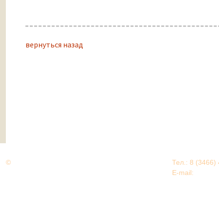
вернуться назад
©
Дорогами Великой Победы
Тел.: 8 (3466)
Нижневартовский район
E-mail:
EDU@nv
Нижневартовский район