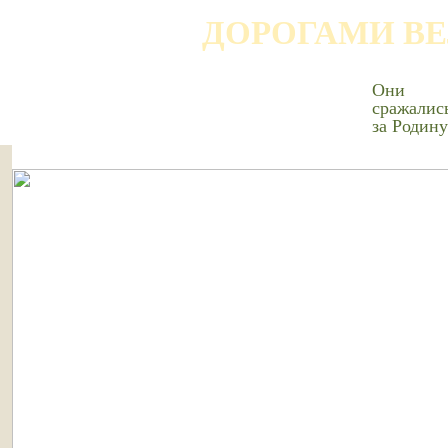
ДОРОГАМИ В
Они
сражалис
за Родину