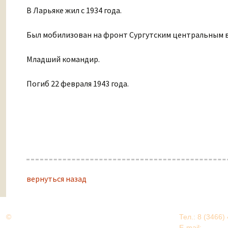
В Ларьяке жил с 1934 года.
Был мобилизован на фронт Сургутским центральным в
Младший командир.
Погиб 22 февраля 1943 года.
вернуться назад
©
Дорогами Великой Победы
Тел.: 8 (3466)
Нижневартовский район
E-mail:
EDU@nv