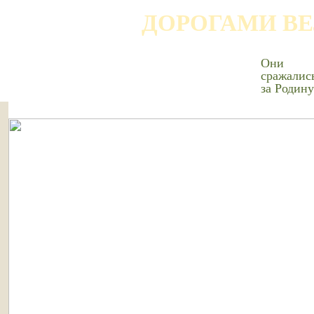
ДОРОГАМИ В
Они
сражалис
за Родину