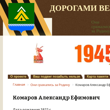
ДОРОГАМИ В
Они
сражалис
за Родину
О проекте
Ваш подвиг позабыть нельзя
Карта памяти
Главная
Они сражались за Родину
Комаров Александр Е
Комаров Александр Ефимович
Дата рождения 1922 г.