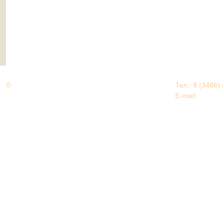
©
Дорогами Великой Победы
Тел.: 8 (3466)
Нижневартовский район
E-mail:
EDU@nv
Нижневартовский район