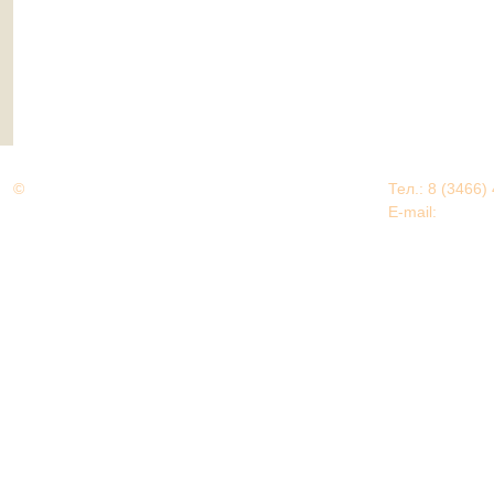
©
Дорогами Великой Победы
Тел.: 8 (3466)
Нижневартовский район
E-mail:
EDU@nv
Нижневартовский район