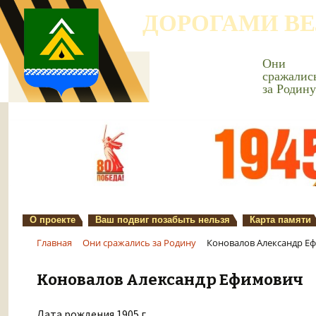
ДОРОГАМИ В
Они
сражалис
за Родину
О проекте
Ваш подвиг позабыть нельзя
Карта памяти
Главная
Они сражались за Родину
Коновалов Александр Е
Коновалов Александр Ефимович
Дата рождения 1905 г.