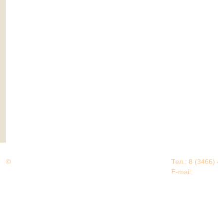
©
Дорогами Великой Победы
Тел.: 8 (3466)
Нижневартовский район
E-mail:
EDU@nv
Нижневартовский район