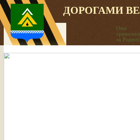
ДОРОГАМИ В
Они
сражалис
за Родину